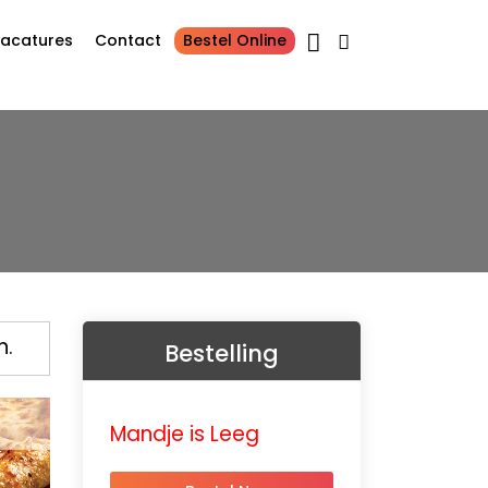
acatures
Contact
Bestel Online
n.
Bestelling
Mandje is Leeg