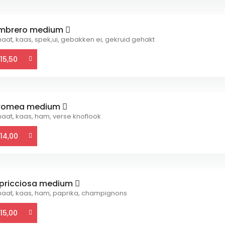
mbrero medium
aat, kaas, spek,ui, gebakken ei, gekruid gehakt
15,50
romea medium
aat, kaas, ham, verse knoflook
14,00
pricciosa medium
aat, kaas, ham, paprika, champignons
15,00