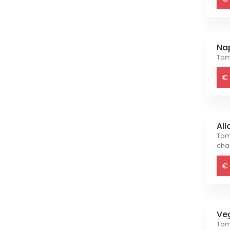
Na
Tom
€ 
Al
Toma
cha
€ 
Ve
Tom