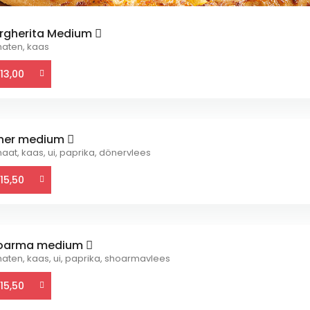
rgherita Medium
aten, kaas
13,00
ner medium
aat, kaas, ui, paprika, dönervlees
15,50
oarma medium
aten, kaas, ui, paprika, shoarmavlees
15,50