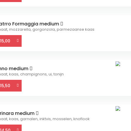
atrro Formaggia medium
aat, mozzarella, gorgonzola, parmezaanse kaas
15,00
nno medium
aat, kaas, champignons, ui, tonijn
15,50
rinara medium
aat, kaas, garnalen, inktvis, mosselen, knoflook
14,50