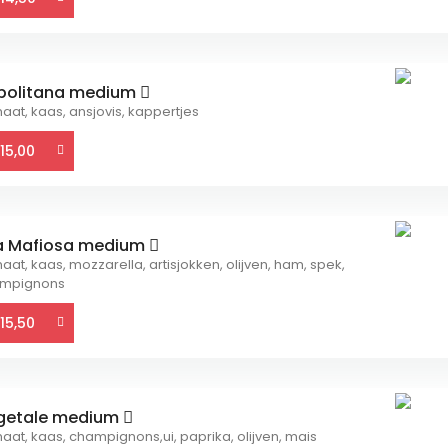
politana medium
aat, kaas, ansjovis, kappertjes
15,00
la Mafiosa medium
at, kaas, mozzarella, artisjokken, olijven, ham, spek,
mpignons
15,50
getale medium
aat, kaas, champignons,ui, paprika, olijven, mais