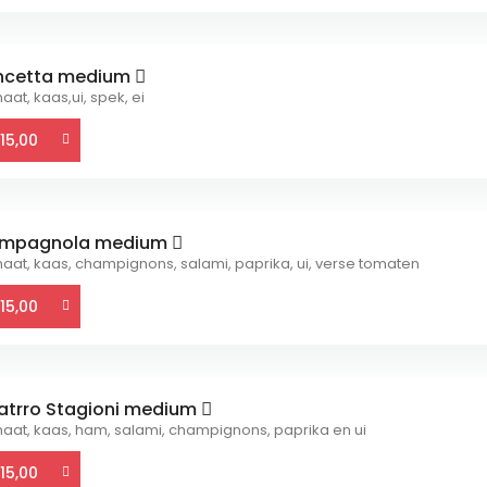
ncetta medium
at, kaas,ui, spek, ei
15,00
mpagnola medium
aat, kaas, champignons, salami, paprika, ui, verse tomaten
15,00
atrro Stagioni medium
aat, kaas, ham, salami, champignons, paprika en ui
15,00